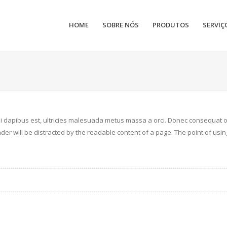
HOME
SOBRE NÓS
PRODUTOS
SERVIÇ
si dapibus est, ultricies malesuada metus massa a orci. Donec consequat o
 reader will be distracted by the readable content of a page. The point of us