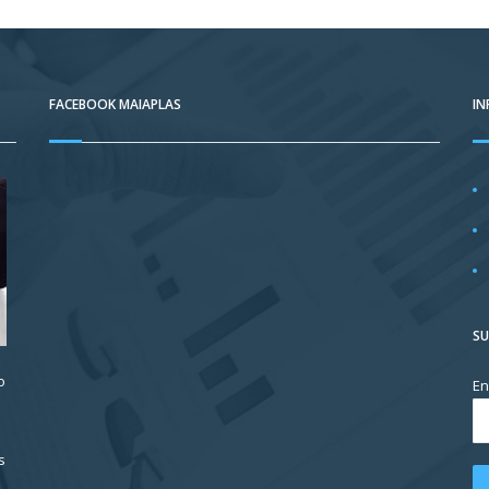
FACEBOOK MAIAPLAS
I
SU
o
En
s