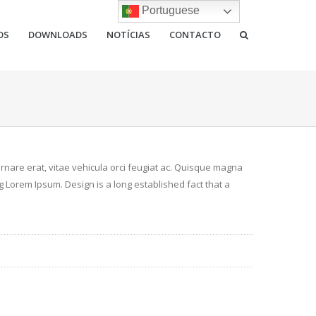
Portuguese
OS
DOWNLOADS
NOTÍCIAS
CONTACTO
rnare erat, vitae vehicula orci feugiat ac. Quisque magna
ing Lorem Ipsum. Design is a long established fact that a